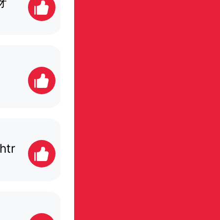
呀
小馨馨168
10票
冰冰1234
12票
tr
是乐乐呢
11票