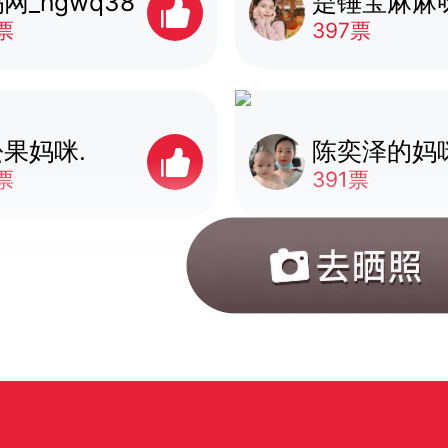
网_hgwq38
是锤宝麻麻
票
397票
果妈咪.
陈奕泽的妈
票
391票
ici
嗷呜两边走
票
390票