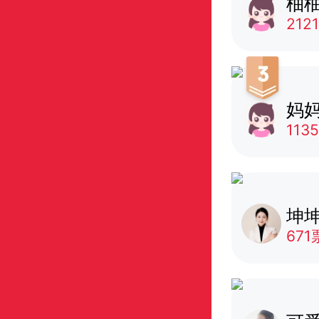
柚柚
212
妈妈
113
坤坤
671