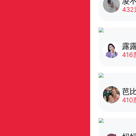
凌
432
露
416
芭
410