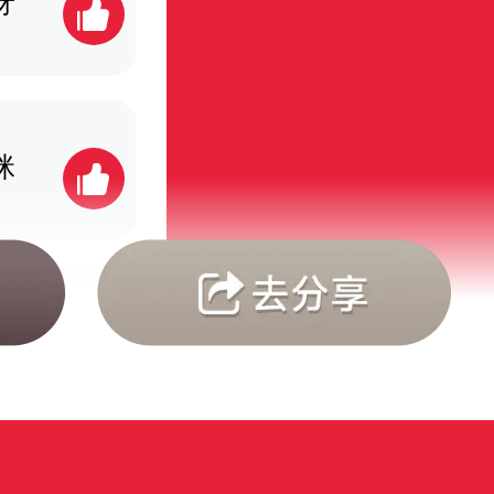
呀
高先生177
30票
咪