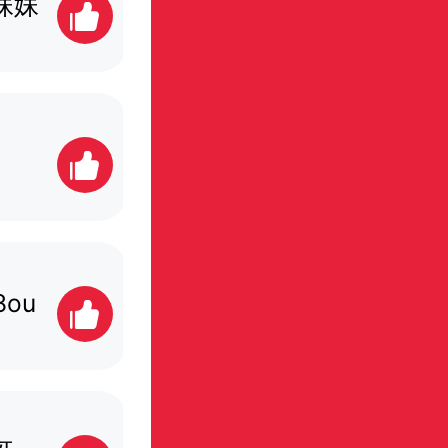
妹妹
小元宝泽泽妈
4票
树宝宝6666
9票
8ou
桃桃兔兔麻麻
10票