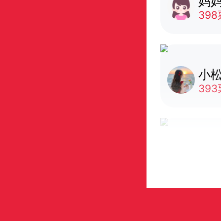
妈妈
398
小松
393
欧克c
390