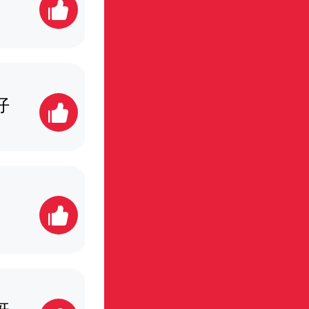
畅宝贝12
16票
仔
zemin毛毛
24票
熙佑麻麻0507
26票