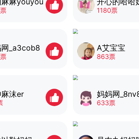
麻麻youyou
开心的哈哈
1票
1180票
网_a3cob8
A艾宝宝
5票
863票
麻沫er
妈妈网_8nv
票
633票