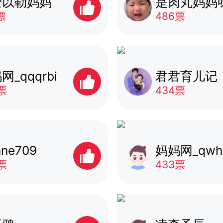
爱以勒妈妈
是肉丸妈妈
票
486票
网_qqqrbi
君君育儿记
票
434票
nne709
妈妈网_qwhh
票
433票