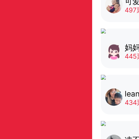
可
497
妈妈
445
lea
434