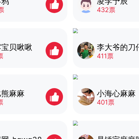
不鸦
凌李予辰
票
432票
露宝贝啾啾
李大爷的刀
票
411票
比熊麻麻
小海心麻麻
票
401票